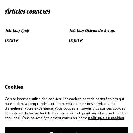
Articles connexes
Tote bag Loup
Tote bag Oiseau du Kenya
15,00 €
15,00 €
Cookies
Contactez-moi
Conditions
Ce site Internet utilise des cookies. Les cookies sont de petits fichiers qui
Politique de confidentialité
Politique de cookies
nous aident à comprendre comment vous utilisez nos services afin
d'améliorer votre expérience. Vous pouvez en savoir plus sur ces cookies
et contrôler la façon dont ils sont utilisés en cliquant sur « Paramètres des
cookies ». Vous pouvez également consulter notre
politique de cookies
.