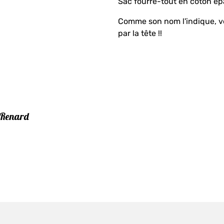
Sac fourre-tout en coton épa
Comme son nom l'indique, vo
par la tête !!
 Renard