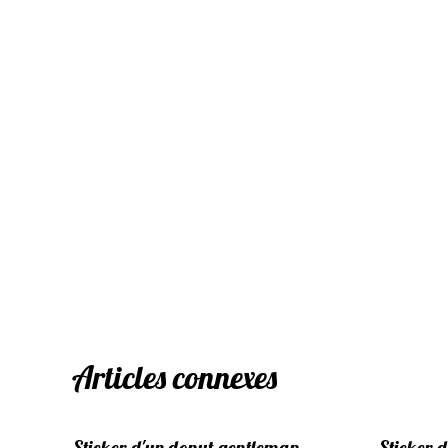
Articles connexes
Sticker d'un donut gentleman
Sticker d