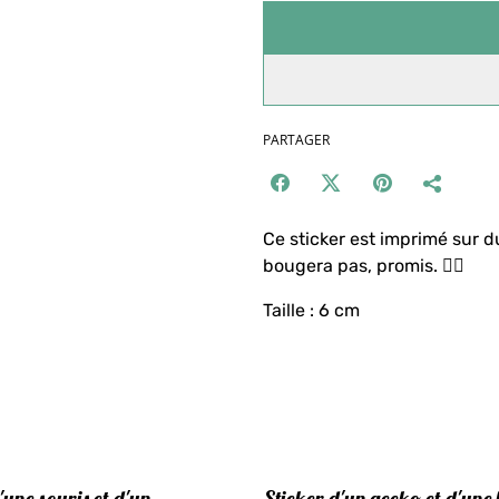
PARTAGER
Ce sticker est imprimé sur du
bougera pas, promis. 👍🏻
Taille : 6 cm
'une souris et d'un
Sticker d'un gecko et d'une 